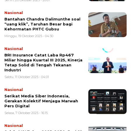
Senin, 20 Oktober 2025 - 20:07
Nasional
Bantahan Chandra Dalimunthe soal
“uang klik”, Taruhan Besar bagi
Kehormatan PHTC Gubsu
Minggu, 19 Oktober 2025 - 04:30
Nasional
BRI Insurance Catat Laba Rp467
Miliar hingga Kuartal III 2025, Kinerja
Tetap Solid di Tengah Tekanan
Industri
Sabtu, 11 Oktober 2025 - 04:01
Nasional
Serikat Media Siber Indonesia,
Gerakan Kolektif Menjaga Marwah
Pers Digital
Selasa, 7 Oktober 2025 - 16:15
Nasional