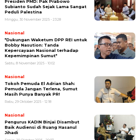
Presiden PMD: Pak Prabowo
Subianto Sudah Sejak Lama Sangat
Peduli Palestina
Minggu, 30 November 2025 - 23:28
Nasional
*Dukungan Waketum DPP REI untuk
Bobby Nasution: Tanda
Kepercayaan Nasional terhadap
Kepemimpinan Sumut*
Sabtu, 8 November 2025 - 10:02
Nasional
Tokoh Pemuda El Adrian Shah:
Pemuda Jangan Terlena, Sumut
Masih Punya Banyak PR!
Rabu, 29 Oktober 2025 - 12:18
Nasional
Pengurus KADIN Binjai Disambut
Baik Audiensi di Ruang Hasanul
Jihadi