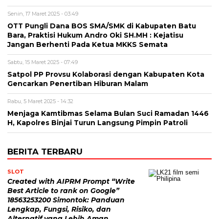
Senin, 17 Maret 2025 - 03:49
OTT Pungli Dana BOS SMA/SMK di Kabupaten Batu
Bara, Praktisi Hukum Andro Oki SH.MH : Kejatisu
Jangan Berhenti Pada Ketua MKKS Semata
Sabtu, 15 Maret 2025 - 07:49
Satpol PP Provsu Kolaborasi dengan Kabupaten Kota
Gencarkan Penertiban Hiburan Malam
Rabu, 5 Maret 2025 - 14:32
Menjaga Kamtibmas Selama Bulan Suci Ramadan 1446
H, Kapolres Binjai Turun Langsung Pimpin Patroli
BERITA TERBARU
SLOT
Created with AIPRM Prompt “Write
Best Article to rank on Google”
18563253200 Simontok: Panduan
Lengkap, Fungsi, Risiko, dan
Alternatif yang Lebih Aman