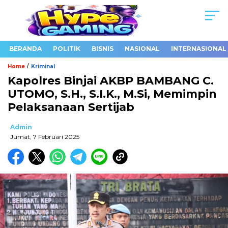
BERANDA
POLITIK
BISNIS
NASIONAL
INTERNASIONAL
/
Home
Kriminal
Kapolres Binjai AKBP BAMBANG C.
UTOMO, S.H., S.I.K., M.Si, Memimpin
Pelaksanaan Sertijab
Admin
Jumat, 7 Februari 2025