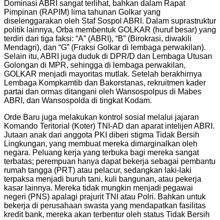
Dominasi ABRI sangat terlihat, bahkan dalam Rapat
Pimpinan (RAPIM) lima tahunan Golkar yang
diselenggarakan oleh Staf Sospol ABRI. Dalam suprastruktur
politik lainnya, Orba membentuk GOLKAR (huruf besar) yang
terdiri dari tiga faksi: “A” (ABRI), “B” (Birokrasi, diwakili
Mendagri), dan “G” (Fraksi Golkar di lembaga perwakilan).
Selain itu, ABRI juga duduk di DPR/D dan Lembaga Utusan
Golongan di MPR, sehingga di lembaga perwakilan,
GOLKAR menjadi mayoritas mutlak. Setelah berakhirnya
Lembaga Kompkamtib dan Bakorstanas, rekruitmen kader
partai dan ormas ditangani oleh Wansospolpus di Mabes
ABRI, dan Wansospolda di tingkat Kodam.
Orde Baru juga melakukan kontrol sosial melalui jajaran
Komando Teritorial (Koter) TNI-AD dan aparat intelijen ABRI.
Jutaan anak dari anggota PKI diberi stigma Tidak Bersih
Lingkungan, yang membuat mereka dimarginalkan oleh
negara. Peluang kerja yang terbuka bagi mereka sangat
terbatas; perempuan hanya dapat bekerja sebagai pembantu
rumah tangga (PRT) atau pelacur, sedangkan laki-laki
terpaksa menjadi buruh tani, kuli bangunan, atau pekerja
kasar lainnya. Mereka tidak mungkin menjadi pegawai
negeri (PNS) apalagi prajurit TNI atau Polri. Bahkan untuk
bekerja di perusahaan swasta yang mendapatkan fasilitas
kredit bank, mereka akan terbentur oleh status Tidak Bersih