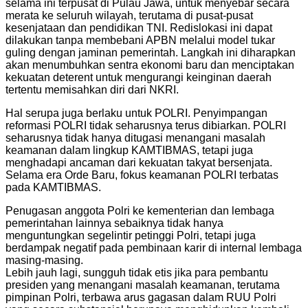
selama ini terpusat di Pulau Jawa, untuk menyebar secara
merata ke seluruh wilayah, terutama di pusat-pusat
kesenjataan dan pendidikan TNI. Redislokasi ini dapat
dilakukan tanpa membebani APBN melalui model tukar
guling dengan jaminan pemerintah. Langkah ini diharapkan
akan menumbuhkan sentra ekonomi baru dan menciptakan
kekuatan deterent untuk mengurangi keinginan daerah
tertentu memisahkan diri dari NKRI.
Hal serupa juga berlaku untuk POLRI. Penyimpangan
reformasi POLRI tidak seharusnya terus dibiarkan. POLRI
seharusnya tidak hanya ditugasi menangani masalah
keamanan dalam lingkup KAMTIBMAS, tetapi juga
menghadapi ancaman dari kekuatan takyat bersenjata.
Selama era Orde Baru, fokus keamanan POLRI terbatas
pada KAMTIBMAS.
Penugasan anggota Polri ke kementerian dan lembaga
pemerintahan lainnya sebaiknya tidak hanya
menguntungkan segelintir petinggi Polri, tetapi juga
berdampak negatif pada pembinaan karir di internal lembaga
masing-masing.
Lebih jauh lagi, sungguh tidak etis jika para pembantu
presiden yang menangani masalah keamanan, terutama
pimpinan Polri, terbawa arus gagasan dalam RUU Polri