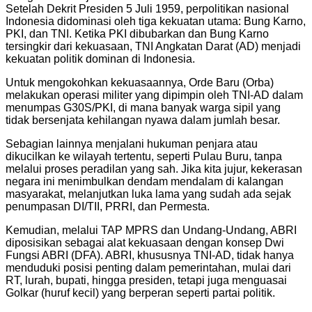
Setelah Dekrit Presiden 5 Juli 1959, perpolitikan nasional
Indonesia didominasi oleh tiga kekuatan utama: Bung Karno,
PKI, dan TNI. Ketika PKI dibubarkan dan Bung Karno
tersingkir dari kekuasaan, TNI Angkatan Darat (AD) menjadi
kekuatan politik dominan di Indonesia.
Untuk mengokohkan kekuasaannya, Orde Baru (Orba)
melakukan operasi militer yang dipimpin oleh TNI-AD dalam
menumpas G30S/PKI, di mana banyak warga sipil yang
tidak bersenjata kehilangan nyawa dalam jumlah besar.
Sebagian lainnya menjalani hukuman penjara atau
dikucilkan ke wilayah tertentu, seperti Pulau Buru, tanpa
melalui proses peradilan yang sah. Jika kita jujur, kekerasan
negara ini menimbulkan dendam mendalam di kalangan
masyarakat, melanjutkan luka lama yang sudah ada sejak
penumpasan DI/TII, PRRI, dan Permesta.
Kemudian, melalui TAP MPRS dan Undang-Undang, ABRI
diposisikan sebagai alat kekuasaan dengan konsep Dwi
Fungsi ABRI (DFA). ABRI, khususnya TNI-AD, tidak hanya
menduduki posisi penting dalam pemerintahan, mulai dari
RT, lurah, bupati, hingga presiden, tetapi juga menguasai
Golkar (huruf kecil) yang berperan seperti partai politik.