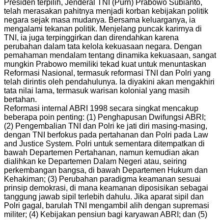
Presiden terpilih, Jenderal TNI (Purn) Prabowo Subianto,
telah merasakan pahitnya menjadi korban kebijakan politik
negara sejak masa mudanya. Bersama keluarganya, ia
mengalami tekanan politik. Menjelang puncak karirnya di
TNI, ia juga terpinggirkan dan direndahkan karena
perubahan dalam tata kelola kekuasaan negara. Dengan
pemahaman mendalam tentang dinamika kekuasaan, sangat
mungkin Prabowo memiliki tekad kuat untuk menuntaskan
Reformasi Nasional, termasuk reformasi TNI dan Polri yang
telah dirintis oleh pendahulunya. Ia diyakini akan mengakhiri
tata nilai lama, termasuk warisan kolonial yang masih
bertahan.
Reformasi internal ABRI 1998 secara singkat mencakup
beberapa poin penting: (1) Penghapusan Dwifungsi ABRI;
(2) Pengembalian TNI dan Polri ke jati diri masing-masing,
dengan TNI berfokus pada pertahanan dan Polri pada Law
and Justice System. Polri untuk sementara ditempatkan di
bawah Departemen Pertahanan, namun kemudian akan
dialihkan ke Departemen Dalam Negeri atau, seiring
perkembangan bangsa, di bawah Departemen Hukum dan
Kehakiman; (3) Perubahan paradigma keamanan sesuai
prinsip demokrasi, di mana keamanan diposisikan sebagai
tanggung jawab sipil terlebih dahulu. Jika aparat sipil dan
Polri gagal, barulah TNI mengambil alih dengan supremasi
militer; (4) Kebijakan pensiun bagi karyawan ABRI; dan (5)