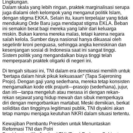
Lingkungan.
Dalam skala yang lebih ringan, praktek marginalisasi serupa
juga dialami oleh kelompok yang menganut politik Islam,
dengan stigma EKKA. Selain itu, kaum terpelajar yang tidak
mendukung Orde Baru juga mendapat stigma EKLA. Beban
ini semakin berat bagi mereka yang lahir dari keluarga
miskin. Bukan karena mereka malas, tetapi karena negara
salah kelola. Sumber daya nasional hanya dikuasai oleh
segelintir kroni penguasa, sehingga angka kemiskinan dan
kesenjangan sosial di Indonesia saat ini sangat tinggi.
Sistem politik yang mengandalkan biaya tinggi telah
memperparah praktek oligarki di negeri ini.
Di tengah situasi ini, TNI dalam era demokrasi memilih untuk
“bertapa dalam hiruk pikuk kekuasaan” (Tapa Sajeroning
Projo). Dengan gaji yang sederhana, mereka tetap konsisten
mengamalkan kode etik prajurit—prasojo (sederhana), jujur,
dan irit—tanpa mengeluh atau merasa iri dengan rekan-
rekan sejawat yang hidup mewah dan sibuk memperkaya
diri dengan mengorbankan martabat. Meski demikian, berkat
soliditas dan tingginya legitimasi publik, TNI diyakini akan
tetap mampu menjaga keutuhan NKRI dalam situasi tertentu.
Kewajiban Pembantu Presiden untuk Menuntaskan
Reformasi TNI dan Polri