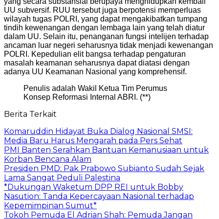
yang secara substansial berupaya menghidupkan kembali
UU subversif. RUU tersebut juga berpotensi memperluas
wilayah tugas POLRI, yang dapat mengakibatkan tumpang
tindih kewenangan dengan lembaga lain yang telah diatur
dalam UU. Selain itu, penanganan fungsi intelijen terhadap
ancaman luar negeri seharusnya tidak menjadi kewenangan
POLRI. Kepedulian elit bangsa terhadap pengaturan
masalah keamanan seharusnya dapat diatasi dengan
adanya UU Keamanan Nasional yang komprehensif.
Penulis adalah Wakil Ketua Tim Perumus
Konsep Reformasi Internal ABRI. (**)
Berita Terkait
Komaruddin Hidayat Buka Dialog Nasional SMSI:
Media Baru Harus Mengarah pada Pers Sehat
PMI Banten Serahkan Bantuan Kemanusiaan untuk
Korban Bencana Alam
Presiden PMD: Pak Prabowo Subianto Sudah Sejak
Lama Sangat Peduli Palestina
*Dukungan Waketum DPP REI untuk Bobby
Nasution: Tanda Kepercayaan Nasional terhadap
Kepemimpinan Sumut*
Tokoh Pemuda El Adrian Shah: Pemuda Jangan