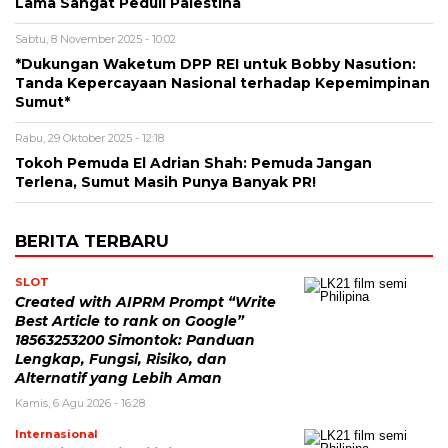
Lama Sangat Peduli Palestina
Sabtu, 8 November 2025 - 10:02
*Dukungan Waketum DPP REI untuk Bobby Nasution:
Tanda Kepercayaan Nasional terhadap Kepemimpinan
Sumut*
Rabu, 29 Oktober 2025 - 12:18
Tokoh Pemuda El Adrian Shah: Pemuda Jangan
Terlena, Sumut Masih Punya Banyak PR!
BERITA TERBARU
SLOT
Created with AIPRM Prompt “Write
Best Article to rank on Google”
18563253200 Simontok: Panduan
Lengkap, Fungsi, Risiko, dan
Alternatif yang Lebih Aman
Kamis, 6 Agu 2026 - 16:28
Internasional