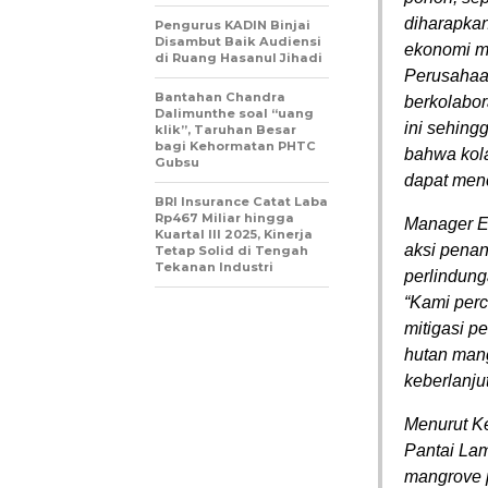
diharapka
Pengurus KADIN Binjai
Disambut Baik Audiensi
ekonomi m
di Ruang Hasanul Jihadi
Perusahaa
Bantahan Chandra
berkolabor
Dalimunthe soal “uang
ini sehin
klik”, Taruhan Besar
bagi Kehormatan PHTC
bahwa kola
Gubsu
dapat menc
BRI Insurance Catat Laba
Rp467 Miliar hingga
Manager E
Kuartal III 2025, Kinerja
aksi pena
Tetap Solid di Tengah
Tekanan Industri
perlindung
“Kami per
mitigasi p
hutan mang
keberlanjut
Menurut Ke
Pantai La
mangrove p