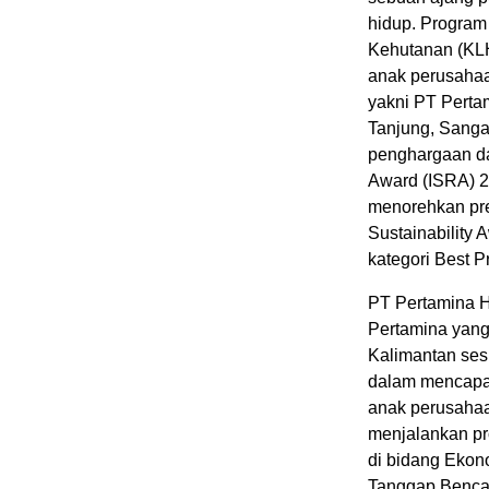
hidup. Program
Kehutanan (KLHK
anak perusahaa
yakni PT Pert
Tanjung, Sangat
penghargaan da
Award (ISRA) 
menorehkan pre
Sustainability
kategori Best P
PT Pertamina H
Pertamina yang
Kalimantan ses
dalam mencapai
anak perusahaa
menjalankan pr
di bidang Ekono
Tanggap Benca