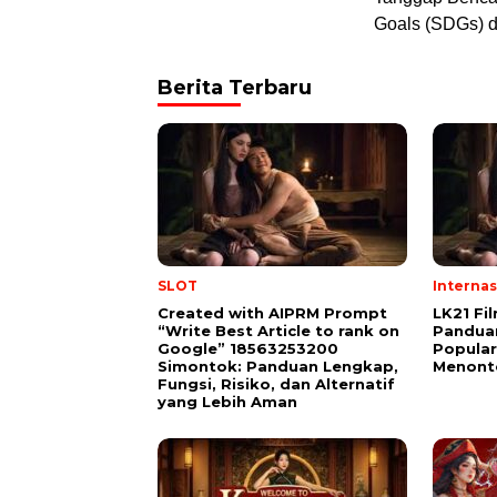
Goals (SDGs) d
Berita Terbaru
SLOT
Internas
Created with AIPRM Prompt
LK21 Fil
“Write Best Article to rank on
Panduan
Google” 18563253200
Popular
Simontok: Panduan Lengkap,
Menont
Fungsi, Risiko, dan Alternatif
yang Lebih Aman