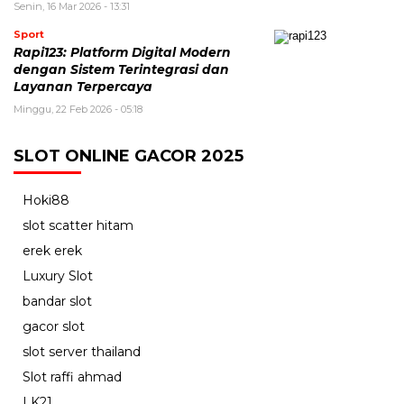
Senin, 16 Mar 2026 - 13:31
Sport
Rapi123: Platform Digital Modern
dengan Sistem Terintegrasi dan
Layanan Terpercaya
Minggu, 22 Feb 2026 - 05:18
SLOT ONLINE GACOR 2025
Hoki88
slot scatter hitam
erek erek
Luxury Slot
bandar slot
gacor slot
slot server thailand
Slot raffi ahmad
LK21