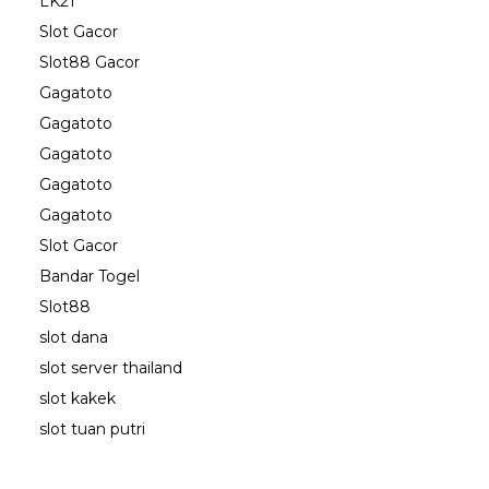
LK21
Slot Gacor
Slot88 Gacor
Gagatoto
Gagatoto
Gagatoto
Gagatoto
Gagatoto
Slot Gacor
Bandar Togel
Slot88
slot dana
slot server thailand
slot kakek
slot tuan putri