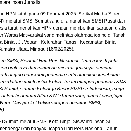
tara insan Jurnalis.
pun HPN jatuh pada 09 Februari 2025. Serikat Media Siber
I), melalui SMSI Sumut yang di amanahkan SMSI Pusat dan
sia turut meriahkan HPN dengan memberikan sarapan gratis
h Warga Masyarakat yang melintas olahraga joging di Tanah
Binjai, Jl. Vetran, Kelurahan Tangsi, Kecamatan Binjai
Sumatra Utara, Minggu (16/02/2025).
sih SMSI, Selamat Hari Pers Nasional. Terima kasih pula
pan gratisnya dan minuman mineral gratisnya, semoga
rah daging bagi kami penerima serta diberikan kesehatan
keberkahan untuk untuk Ketua Umum maupun pengurus SMSI
SI Sumut, seluruh Keluarga Besar SMSI se-Indonesia, moga
a dalam lindungan Allah SWT/Tuhan yang maha kuasa,”ujar
Warga Masyarakat ketika sarapan bersama SMSI,
5).
 Sumut, melalui SMSI Kota Binjai Siswanto Ihsan SE,
 mendengarkan banyak ucapan Hari Pers Nasional Tahun