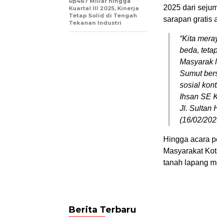
Rp467 Miliar hingga
2025 dari seju
Kuartal III 2025, Kinerja
Tetap Solid di Tengah
sarapan gratis
Tekanan Industri
“Kita mera
beda, teta
Masyarak l
Sumut ber
sosial kon
Ihsan SE K
Jl. Sultan
(16/02/202
Hingga acara p
Masyarakat Kot
tanah lapang me
Berita Terbaru