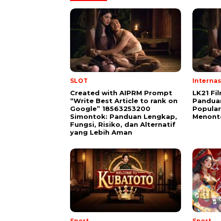
SLOT
Internas
Created with AIPRM Prompt
LK21 Fil
“Write Best Article to rank on
Panduan
Google” 18563253200
Popular
Simontok: Panduan Lengkap,
Menont
Fungsi, Risiko, dan Alternatif
yang Lebih Aman
Sport
Sport