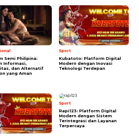
ional
Sport
m Semi Philipina:
Kubatoto: Platform Digital
 Informasi,
Modern dengan Inovasi
itas, dan Alternatif
Teknologi Terdepan
on yang Aman
Sport
Rapi123: Platform Digital
Modern dengan Sistem
Terintegrasi dan Layanan
Terpercaya