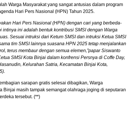
mlah Warga Masyarakat yang sangat antusias dalam program
 agenda Hari Pers Nasional (HPN) Tahun 2025.
yakan Hari Pers Nasional (HPN) dengan cari yang berbeda-
pi intinya ini adalah bentuk kontribusi SMSI dengan Warga
uas. Sesuai intruksi dari Ketum SMSI dan intruksi Ketua SMSI
sama tim SMSI lainnya suasana HPN 2025 tetap menjalankan
trol, terus membaur dengan semua elemen,”papar Siswanto
etua SMSI Kota Binjai dalam konfrensi Persnya di Coffe Day,
 Hasanudin, Kelurahan Satria, Kecamatan Binjai Kota,
5).
embagian sarapan gratis selesai dibagikan, Warga
a Binjai masih tampak semangat olahraga joging di seputaran
rdeka tersebut. (**)