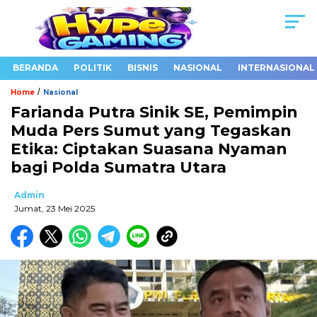
BERANDA
POLITIK
BISNIS
NASIONAL
INTERNASIONAL
/
Home
Nasional
Farianda Putra Sinik SE, Pemimpin
Muda Pers Sumut yang Tegaskan
Etika: Ciptakan Suasana Nyaman
bagi Polda Sumatra Utara
Admin
Jumat, 23 Mei 2025