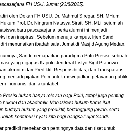
scasarjana FH USU, Jumat (22/8/2025).
adiri oleh Dekan FH USU, Dr. Mahmul Siregar, SH, MHum,
Hukum Prof. Dr. Ningrum Natasya Sirait, SH, MLi, sejumlah
asiswa baru pascasarjana, serta alumni ini menjadi
ksi dan inspirasi. Sebelum menuju kampus, Irjen Sandi
iri menunaikan ibadah salat Jumat di Masjid Agung Medan.
mumnya, Sandi memaparkan paradigma Polri Presisi, sebuah
masi yang digagas Kapolri Jenderal Listyo Sigit Prabowo.
an akronim dari Prediktif, Responsibilitas, dan Transparansi
ang menjadi pijakan Polri untuk mewujudkan pelayanan publik
ern, humanis, dan akuntabel.
 Presisi bukan hanya relevan bagi Polri, tetapi juga penting
ia hukum dan akademik. Mahasiswa hukum harus ikut
budaya hukum yang prediktif, bertanggung jawab, serta
 Inilah kontribusi nyata kita bagi bangsa,” ujar Sandi.
ar prediktif menekankan pentingnya data dan riset untuk