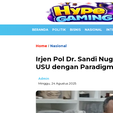
BERANDA
POLITIK
BISNIS
NASIONAL
INT
Home
Nasional
/
Irjen Pol Dr. Sandi N
USU dengan Paradigma
Admin
Minggu, 24 Agustus 2025