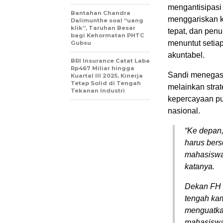
mengantisipasi 
Bantahan Chandra
menggariskan k
Dalimunthe soal “uang
klik”, Taruhan Besar
tepat, dan pen
bagi Kehormatan PHTC
menuntut setiap
Gubsu
akuntabel.
BRI Insurance Catat Laba
Rp467 Miliar hingga
Sandi menegask
Kuartal III 2025, Kinerja
Tetap Solid di Tengah
melainkan stra
Tekanan Industri
kepercayaan pu
nasional.
“Ke depan,
harus bers
mahasiswa 
katanya.
Dekan FH U
tengah ka
menguatkan
mahasiswa