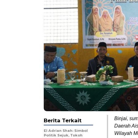
Binjai, su
Berita Terkait
Daerah Ai
El Adrian Shah: Simbol
Wilayah Mu
Politik Sejuk, Tokoh