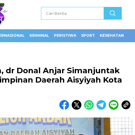
ERNASIONAL
KRIMINAL
PERISTIWA
SPORT
KESEHATAN
m, dr Donal Anjar Simanjuntak
Pimpinan Daerah Aisyiyah Kota