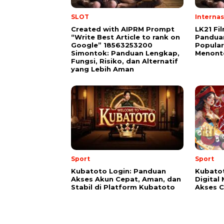
SLOT
Internas
Created with AIPRM Prompt
LK21 Fil
“Write Best Article to rank on
Panduan
Google” 18563253200
Popular
Simontok: Panduan Lengkap,
Menont
Fungsi, Risiko, dan Alternatif
yang Lebih Aman
Sport
Sport
Kubatoto Login: Panduan
Kubatot
Akses Akun Cepat, Aman, dan
Digital
Stabil di Platform Kubatoto
Akses 