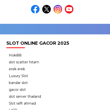
SLOT ONLINE GACOR 2025
Hoki88
slot scatter hitam
erek erek
Luxury Slot
bandar slot
gacor slot
slot server thailand
Slot raffi ahmad