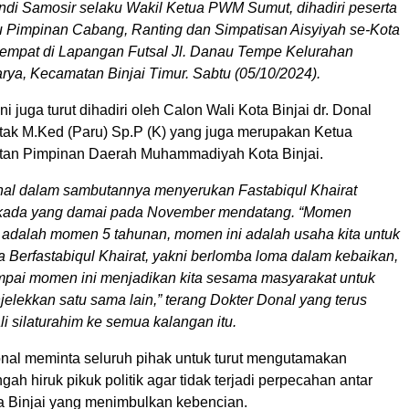
ndi Samosir selaku Wakil Ketua PWM Sumut, dihadiri peserta
bu Pimpinan Cabang, Ranting dan Simpatisan Aisyiyah se-Kota
rtempat di Lapangan Futsal Jl. Danau Tempe Kelurahan
ya, Kecamatan Binjai Timur. Sabtu (05/10/2024).
i juga turut dihadiri oleh Calon Wali Kota Binjai dr. Donal
tak M.Ked (Paru) Sp.P (K) yang juga merupakan Ketua
tan Pimpinan Daerah Muhammadiyah Kota Binjai.
nal dalam sambutannya menyerukan Fastabiqul Khairat
lkada yang damai pada November mendatang. “Momen
i adalah momen 5 tahunan, momen ini adalah usaha kita untuk
Berfastabiqul Khairat, yakni berlomba loma dalam kebaikan,
mpai momen ini menjadikan kita sesama masyarakat untuk
jelekkan satu sama lain,” terang Dokter Donal yang terus
li silaturahim ke semua kalangan itu.
Donal meminta seluruh pihak untuk turut mengutamakan
gah hiruk pikuk politik agar tidak terjadi perpecahan antar
a Binjai yang menimbulkan kebencian.