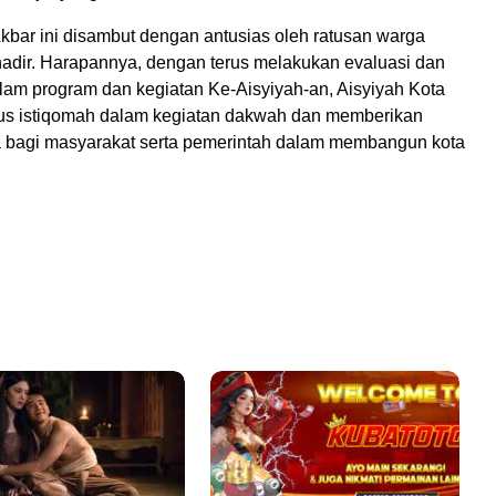
kbar ini disambut dengan antusias oleh ratusan warga
hadir. Harapannya, dengan terus melakukan evaluasi dan
lam program dan kegiatan Ke-Aisyiyah-an, Aisyiyah Kota
erus istiqomah dalam kegiatan dakwah dan memberikan
ta bagi masyarakat serta pemerintah dalam membangun kota