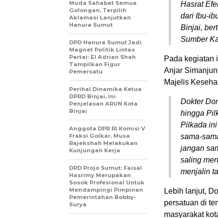
Muda Sahabat Semua
Hasrat Efe
Golongan, Terpilih
dari Ibu-i
Aklamasi Lanjutkan
Hanura Sumut
Binjai, be
Sumber Kar
DPD Hanura Sumut Jadi
Magnet Politik Lintas
Partai: El Adrian Shah
Pada kegiatan in
Tampilkan Figur
Anjar Simanjun
Pemersatu
Majelis Keseha
Perihal Dinamika Ketua
DPRD Binjai, Ini
Dokter Do
Penjelasan ARUN Kota
Binjai
hingga Pi
Pilkada in
Anggota DPR RI Komisi V
Fraksi Golkar, Musa
sama-sama 
Rajekshah Melakukan
jangan sa
Kunjungan Kerja
saling men
DPD Projo Sumut: Faisal
menjalin ta
Hasrimy Merupakan
Sosok Profesional Untuk
Mendampingi Pimpinan
Lebih lanjut, 
Pemerintahan Bobby-
persatuan di ten
Surya
masyarakat kot