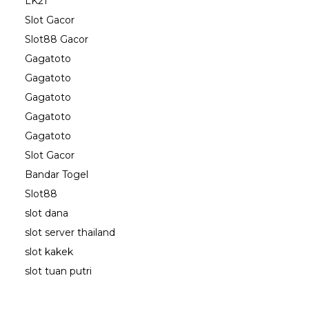
LK21
Slot Gacor
Slot88 Gacor
Gagatoto
Gagatoto
Gagatoto
Gagatoto
Gagatoto
Slot Gacor
Bandar Togel
Slot88
slot dana
slot server thailand
slot kakek
slot tuan putri