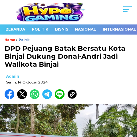
BERANDA
POLITIK
BISNIS
NASIONAL
INTERNASIONAL
/
Home
Politik
DPD Pejuang Batak Bersatu Kota
Binjai Dukung Donal-Andri Jadi
Walikota Binjai
Admin
Senin, 14 Oktober 2024